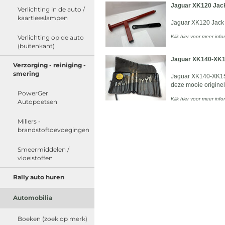
Jaguar XK120 Jack 
Verlichting in de auto /
kaartleeslampen
Jaguar XK120 Jack k
Verlichting op de auto
Klik hier voor meer info
(buitenkant)
Jaguar XK140-XK150
Verzorging - reiniging -
smering
Jaguar XK140-XK150
deze mooie originel
PowerGer
Klik hier voor meer info
Autopoetsen
Millers -
brandstoftoevoegingen
Smeermiddelen /
vloeistoffen
Rally auto huren
Automobilia
Boeken (zoek op merk)