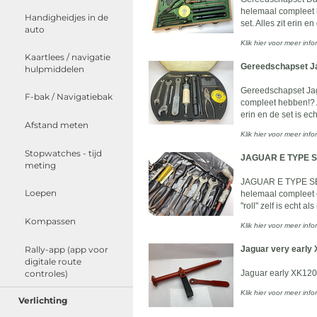
helemaal compleet 
Handigheidjes in de
set. Alles zit erin en 
auto
Klik hier voor meer info
Kaartlees / navigatie
Gereedschapset J
hulpmiddelen
Gereedschapset Jag
F-bak / Navigatiebak
compleet hebben!? A
erin en de set is ec
Afstand meten
Klik hier voor meer info
Stopwatches - tijd
JAGUAR E TYPE SE
meting
JAGUAR E TYPE SERI
Loepen
helemaal compleet e
"roll" zelf is echt al
Kompassen
Klik hier voor meer info
Rally-app (app voor
Jaguar very early 
digitale route
controles)
Jaguar early XK120 
Klik hier voor meer info
Verlichting