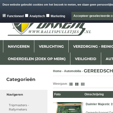
Beginpagina
Contact
Rally Agenda
Deze website gebruikt cookies om het bezoek te meten, we slaan geen persoonlijk
Accepteer geselecteerde c
Functioneel
Analytisch
Marketing
NAVIGEREN
VERLICHTING
VERZORGING - REINI
ONDERDELEN (ZOEK OP MERK)
VEILIGHEID
AUT
GEREEDSCH
Home
-
Automobilia
-
Categorieën
Weergave:
Navigeren
Foto
Omschrijving
Daimler Majestic 1
Tripmasters -
Rallymeters
Gereedschapset Daim